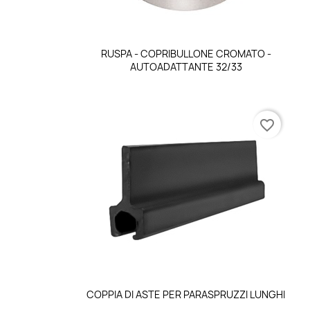
Anteprima

RUSPA - COPRIBULLONE CROMATO -
AUTOADATTANTE 32/33
favorite_border
Anteprima

COPPIA DI ASTE PER PARASPRUZZI LUNGHI