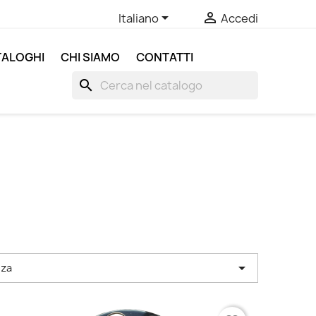


Italiano
Accedi
ALOGHI
CHI SIAMO
CONTATTI
search

nza