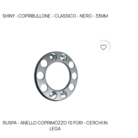
Anteprima

SHINY - COPRIBULLONE - CLASSICO - NERO - 33MM
favorite_border
Anteprima

RUSPA - ANELLO COPRIMOZZO 10 FORI - CERCHI IN
LEGA