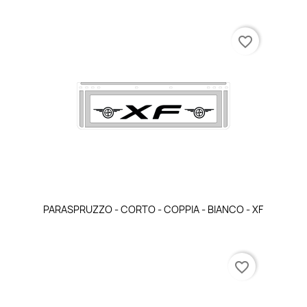
favorite_border
Anteprima

PARASPRUZZO - CORTO - COPPIA - BIANCO - XF
favorite_border