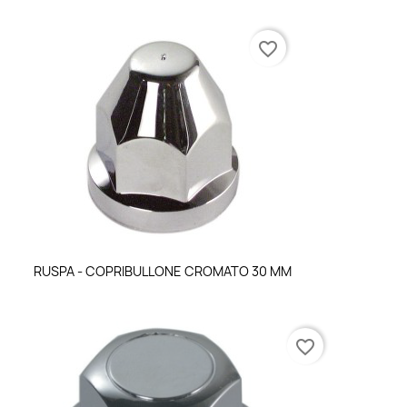
favorite_border
Anteprima

RUSPA - COPRIBULLONE CROMATO 30 MM
favorite_border