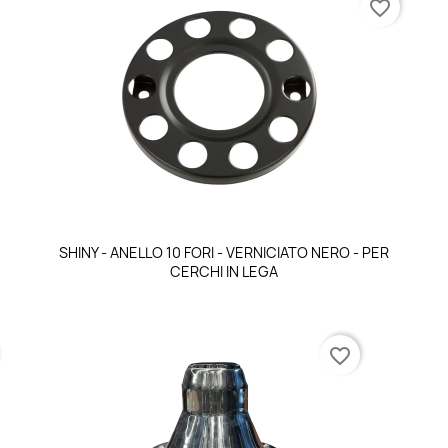
favorite_border
Anteprima

SHINY - ANELLO 10 FORI - VERNICIATO NERO - PER
CERCHI IN LEGA
favorite_border