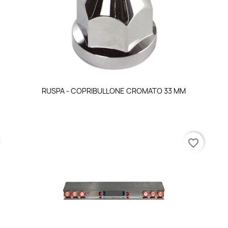
Anteprima

RUSPA - COPRIBULLONE CROMATO 33 MM
favorite_border