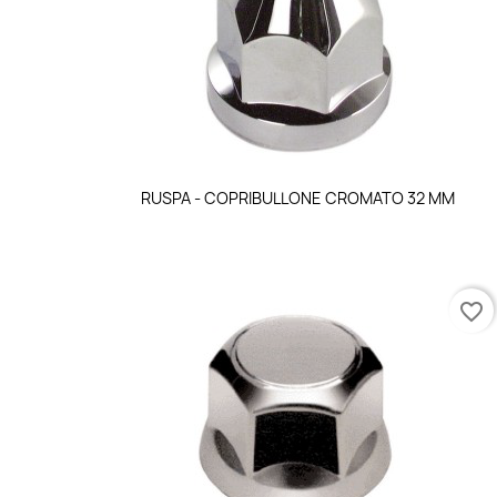
Anteprima

RUSPA - COPRIBULLONE CROMATO 32 MM
favorite_border