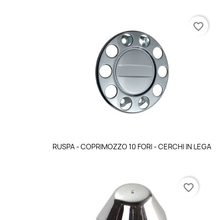
favorite_border
Anteprima

RUSPA - COPRIMOZZO 10 FORI - CERCHI IN LEGA
favorite_border