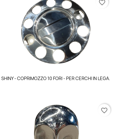
favorite_border
Anteprima

SHINY - COPRIMOZZO 10 FORI - PER CERCHI IN LEGA.
favorite_border