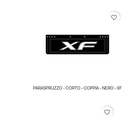
favorite_border
Anteprima

PARASPRUZZO - CORTO - COPPIA - NERO - XF
favorite_border