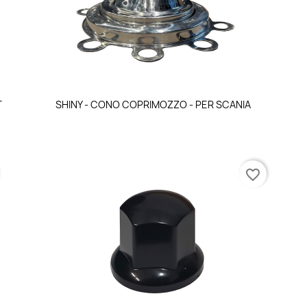
Anteprima

T
SHINY - CONO COPRIMOZZO - PER SCANIA
favorite_border