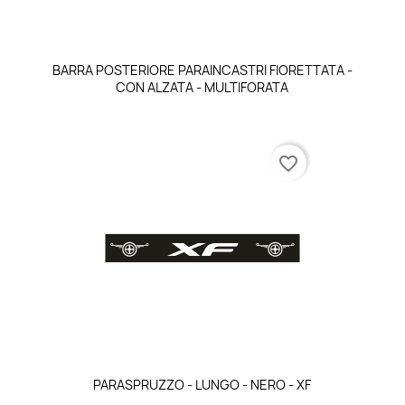
Anteprima

BARRA POSTERIORE PARAINCASTRI FIORETTATA -
CON ALZATA - MULTIFORATA
favorite_border
Anteprima

PARASPRUZZO - LUNGO - NERO - XF