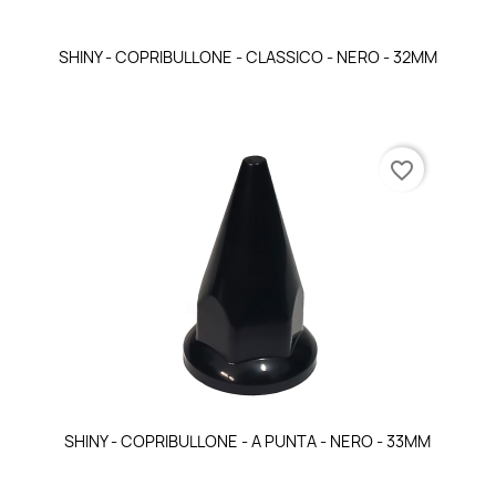
Anteprima

SHINY - COPRIBULLONE - CLASSICO - NERO - 32MM
favorite_border
Anteprima

SHINY - COPRIBULLONE - A PUNTA - NERO - 33MM