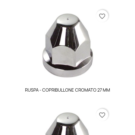
favorite_border
Anteprima

RUSPA - COPRIBULLONE CROMATO 27 MM
favorite_border