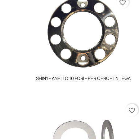
favorite_border
Anteprima

SHINY - ANELLO 10 FORI - PER CERCHI IN LEGA
favorite_border