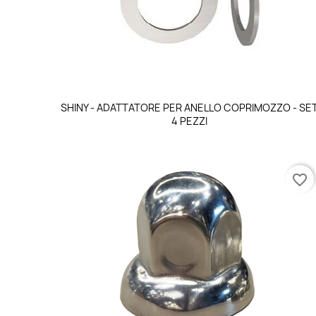
Anteprima

SHINY - ADATTATORE PER ANELLO COPRIMOZZO - SE
4 PEZZI
favorite_border