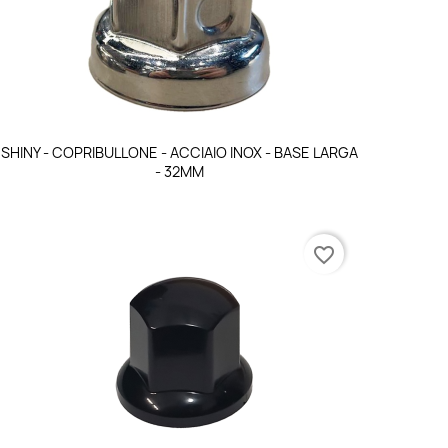
Anteprima

SHINY - COPRIBULLONE - ACCIAIO INOX - BASE LARGA
- 32MM
favorite_border