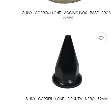
Anteprima

SHINY - COPRIBULLONE - ACCIAIO INOX - BASE LARGA
- 33MM
favorite_border
Anteprima

SHINY - COPRIBULLONE - A PUNTA - NERO - 32MM