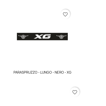
favorite_border
Anteprima

PARASPRUZZO - LUNGO - NERO - XG
favorite_border