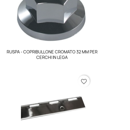
Anteprima

RUSPA - COPRIBULLONE CROMATO 32 MM PER
CERCHI IN LEGA
favorite_border