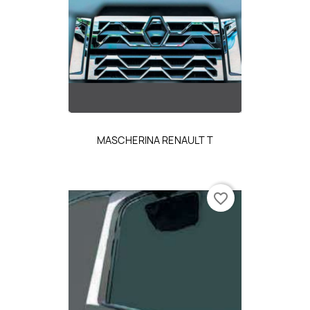
MASCHERINA RENAULT T
favorite_border