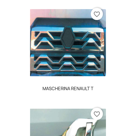
favorite_border
MASCHERINA RENAULT T
favorite_border