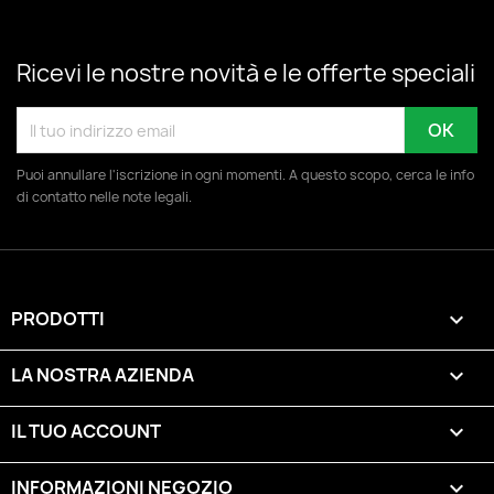
Ricevi le nostre novità e le offerte speciali
Puoi annullare l'iscrizione in ogni momenti. A questo scopo, cerca le info
di contatto nelle note legali.
PRODOTTI

LA NOSTRA AZIENDA

IL TUO ACCOUNT

INFORMAZIONI NEGOZIO
keyboard_arrow_down