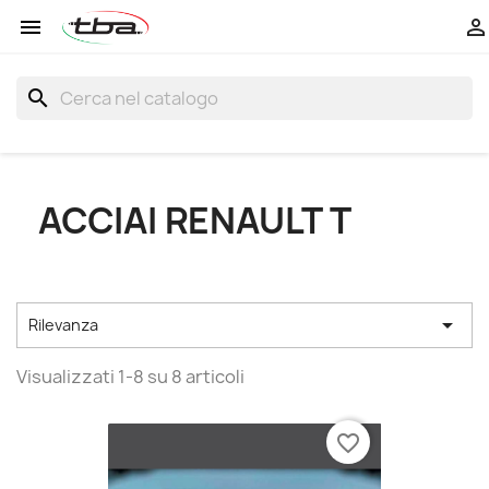


search
ACCIAI RENAULT T

Rilevanza
Visualizzati 1-8 su 8 articoli
favorite_border