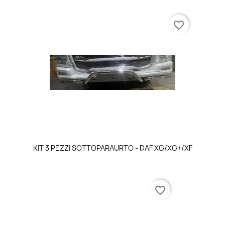
favorite_border
KIT 3 PEZZI SOTTOPARAURTO - DAF XG/XG+/XF
favorite_border