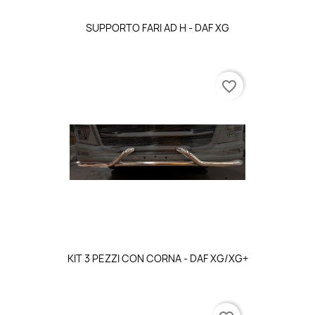
SUPPORTO FARI AD H - DAF XG
favorite_border
KIT 3 PEZZI CON CORNA - DAF XG/XG+