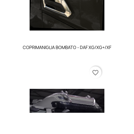
COPRIMANIGLIA BOMBATO - DAF XG/XG+/XF
favorite_border