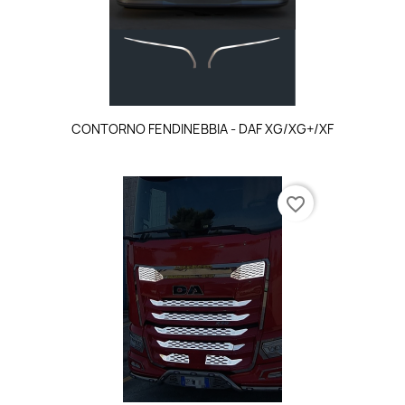
CONTORNO FENDINEBBIA - DAF XG/XG+/XF
favorite_border