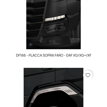
DF166 - PLACCA SOPRA FARO - DAF XG/XG+/XF
favorite_border