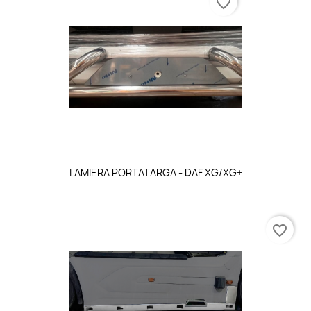
favorite_border
LAMIERA PORTATARGA - DAF XG/XG+
favorite_border