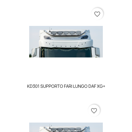
favorite_border
KD301 SUPPORTO FARI LUNGO DAF XG+
favorite_border