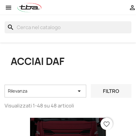


search
ACCIAI DAF

FILTRO
Rilevanza
Visualizzati 1-48 su 48 articoli
favorite_border