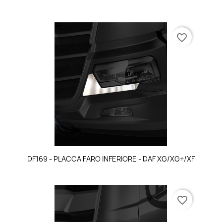
favorite_border
DF169 - PLACCA FARO INFERIORE - DAF XG/XG+/XF
favorite_border