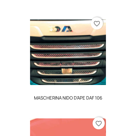
favorite_border
MASCHERINA NIDO D'APE DAF 106
favorite_border