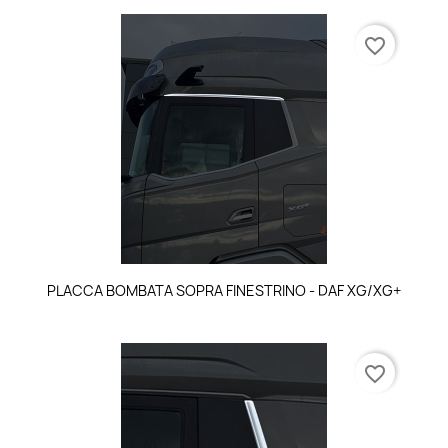
favorite_border
PLACCA BOMBATA SOPRA FINESTRINO - DAF XG/XG+
favorite_border