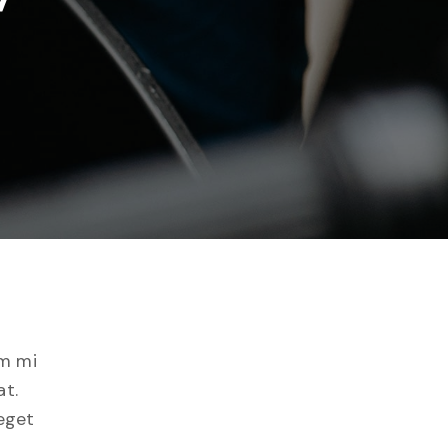
um mi
at.
eget