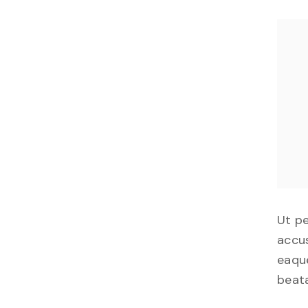
Ut pe
accu
eaque
beata