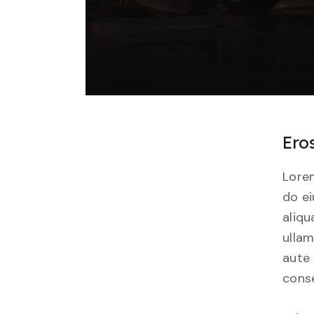
Ero
Lorem
do e
aliqu
ullam
aute 
conse