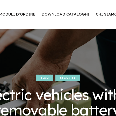
MODULI D’ORDINE
DOWNLOAD CATALOGHI
CHI SIAM
BLOG
SECURITY
ectric vehicles wit
removable batter