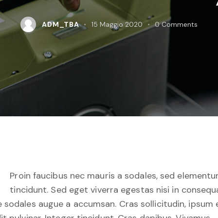
ADM_TBA
15 Maggio 2020
0
Comments
Q
Proin faucibus nec mauris a sodales, sed element
tincidunt. Sed eget viverra egestas nisi in consequ
 sodales augue a accumsan. Cras sollicitudin, ipsum 