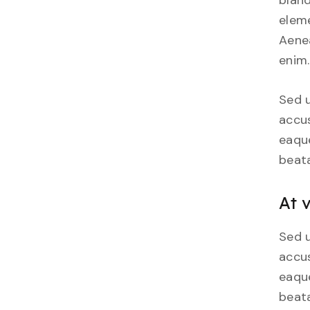
bland
eleme
Aenea
enim.
Sed u
accu
eaque
beata
At 
Sed u
accu
eaque
beata