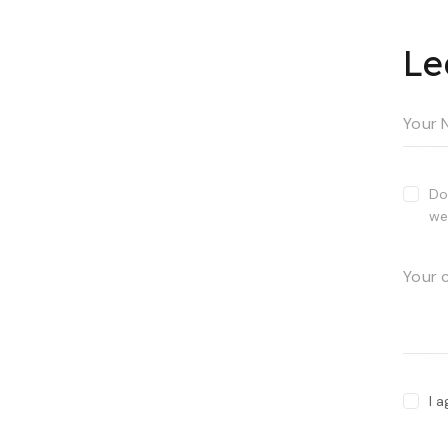
Le
Do
we
I 