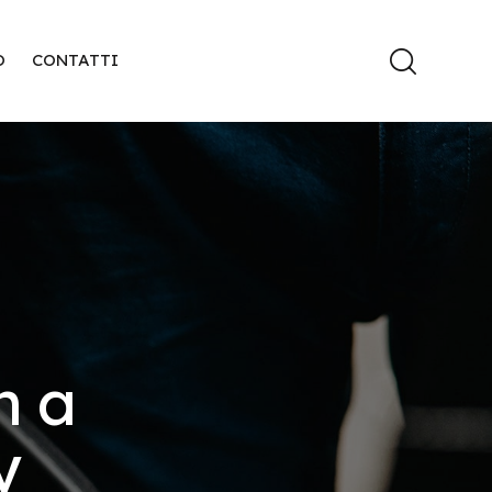
O
CONTATTI
h a
y