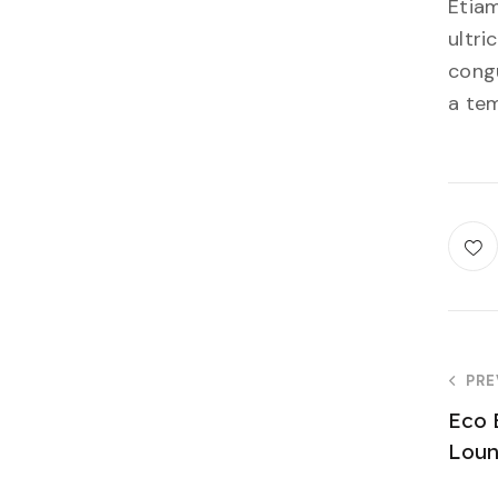
Etiam
ultri
congu
a tem
PRE
Eco 
Loun