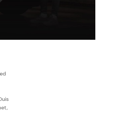
sed
Duis
met,