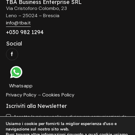
TBA Business Enterprise SRL
Via Cristoforo Colombo, 23
Leno – 25024 – Brescia
info@tba.it
+
030 982 1294
Social
Whatsapp
Privacy Policy
–
Cookies Policy
Iscriviti alla Newsletter
Accetto la
privacy policy
e di ricevere comunicazioni da
parte di TBA
Usiamo i cookie per fornirti la miglior esperienza d'uso e
navigazione sul nostro sito web.
Puoi trovare altre informazioni riguardo a quali cookie usiamo